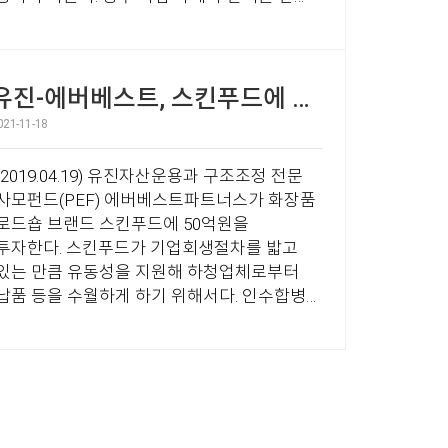
망이다. 13일 투자업계에 따르면
모비어스앤밸류체인은 150억원 규모의
시리즈A 투자유치계약을 완료했다. 이번
투자는 한국투자파트너스와 하나증권PE·
유진-에버베스트, 스킨푸드에 50억 투자
에버베스트파트너스 컨소시엄이 주도했다. 이
021-11-18
외에도 글로벌 전략컨설팅 회사를 포함한
복수의 투자자가 검토를 진행중이며 이번
2019.04.19) 유진자산운용과 구조조정 전문
라운드에 참여할 가능성이 있어 최종 시리즈
사모펀드(PEF) 에버베스트파트너스가 화장품
A 투자금액 규모는 200억원까지 기대하고
로드숍 브랜드 스킨푸드에 50억원을
있다. 투자유치 자문은 삼일회계법인
자한다. 스킨푸드가 기업회생절차를 밟고
CFA팀에서 맡았다. ...
있는 만큼 유동성을 지원해 하청업체로부터
납품 등을 수월하게 하기 위해서다. 인수합병
(M&A)이 진행 중인 만큼 M&A 성공시
투자금에 대한 회수도 충분히 가능하다는
산도 한몫했다. 19일 투자은행(IB)업계에
따르면 1400억원 규모로 2015년 8월 조성된
유진-에버베스트 턴어라운드 기업재무안정
사모투자전문회사는 스킨푸드에 50억원