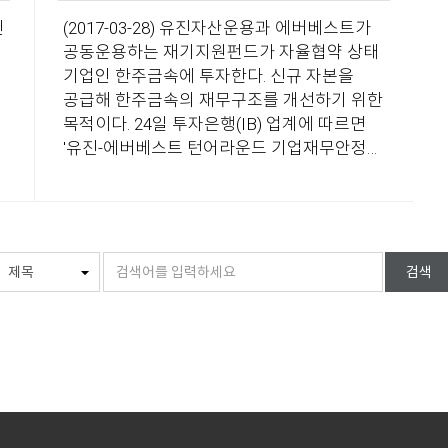
1년이다. DIP금융은 회생절차를 밟는 기업에
(2017-03-28) 유진자산운용과 에버베스트가
대해 운전자금 등을 위한 신규자금을
공동운용하는 재기지원펀드가 자율협약 상태
대여하는 것을 말한다. 앞서 유진자산운용-
기업인 한주금속에 투자한다. 신규 자본을
과
에버베스트 펀드는 2014년 8월 630억원
공급해 한주금속의 재무구조를 개선하기 위한
이
규모의 1호펀드(운...
목적이다. 24일 투자은행(IB) 업계에 따르면
'유진-에버베스트 턴어라운드 기업재무안정
원
사모투자전문회사'는 최근 한주금속이 발행한
보통주 20억 원, 전환사채(CB) 79억 5000만
원 어치를 각각 취득했다. 유진-에버베스트
턴어라운드 기업재무안정
사모투자전문회사는 유진자산운용과
검색
에버베스트가 공동 운용하는 1400억 원
규모의 사모펀드(PEF)로 한국성장금융이
핵심 출자자(앵커 LP)로 참여했다.
유진자산운용-에버베스트의 투자금은
시설자금 및 운전자금으로 사용된다. 신규
설비를 확충하는 데 50억 원이...