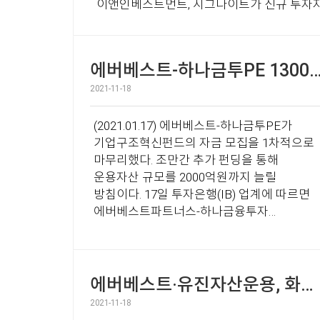
이앤인베스트먼트, 시그나이트가 신규 투자자로
레드배지퍼시픽은 작년 12월에 1차로 투자를 완료했다. 스타트업 투자유치였
...
에버베스트-하나금투PE 1300억 구조혁신
2021-11-18
(2021.01.17) 에버베스트-하나금투PE가
기업구조혁신펀드의 자금 모집을 1차적으로
마무리했다. 조만간 추가 펀딩을 통해
운용자산 규모를 2000억원까지 늘릴
방침이다. 17일 투자은행(IB) 업계에 따르면
에버베스트파트너스-하나금융투자
프라이빗에쿼티(이하 에버베스트-
하나금투PE)는 최근 1300억원 규모의
기업구조혁신펀드를 결성했다.
노란우산공제회와 한국성장금융 등이 주요
에버베스트·유진자산운용, 화진화장품 메자닌 투자
출자자(LP)로 참여했다. 에버베스트-
2021-11-18
하나금투PE는 조만간 추가 자금 모집을 통해