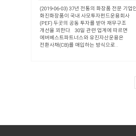
운용자산 규모를 2000억원까지 늘릴
(2019-06-03) 37년 전통의 화장품 전문 기업인
방침이다. 에버베스트파트너스와
화진화장품이 국내 사모투자펀드운용회사
하나금융투자PE는 구조혁신펀드를 결성하기
(PEF) 두곳의 공동 투자를 받아 재무구조
위해 손잡았다. 에버베스트는 유진자산운용
개선을 꾀한다. 30일 관련 업계에 따르면
손잡고 재기지원펀드를 결성해 투자한 이력
에버베스트파트너스와 유진자산운용은
있다. 당시 포트폴리오는 한주금속, 한라...
전환사채(CB)를 매입하는 방식으로
화진화장품에 투자한다. 투자 규모는 100억
대인 것으로 알려졌다. 일종의 재무적투자자
(FI)를 유치하는 형태로 기존 경영진이 경영을
지속할 예정이다. 에버베스트와
유진자산운용은 지난 2015년에 8월
공동GP로 1400억원 규모의 블라인드펀드를
조성했는데, 이번 투자건도 이 펀드에서
집행하게 된다....