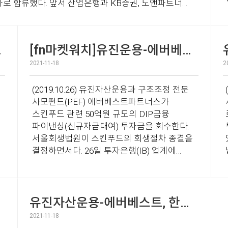
 합류했다. 앞서 산업은행과 KB증권, 노앤파트너스,
전
음에도 불구하고 이번
펀드 결성
[fn마켓워치]유진운용-에버베스트, 스킨푸드 DIP 50억 회수
2021-11-18
2
(2019.10.26) 유진자산운용과 구조조정 전문
(
사모펀드(PEF) 에버베스트파트너스가
스킨푸드 관련 50억원 규모의 DIP금융
파이낸싱(신규자금대여) 투자금을 회수한다.
투
서울회생법원이 스킨푸드의 회생절차 종결을
결정하면서다. 26일 투자은행(IB) 업계에
따르면 서울회생법원은 지난 18일 스킨푸드
회생절차 종결을 결정했다. 이에 따라
유진자산운용, 에버베스트파트너스는 올해
계
4월 스킨푸드에 제공한 50억원 규모의
유진자산운용-에버베스트, 한주금속에 투자
DIP금융 파이낸싱 투자를 회수하게 됐다. 이
2021-11-18
DIP금융의 이자율은 연 12%로, 만기는